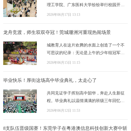
理工学院、广东医科大学纷纷举行校园开放
日、招生政策说明会。作为一所新型研究型
2026年06月17日 13:13
大学，...
龙舟竞渡，师生双双夺冠！莞城珊洲河重现热闹场景
城教育人在这片欢腾的水面上创造了一个不
可思议的纪录：无论是上午的少年组冠军步
步高小学、亚军运河小学，还是下午的成人
2026年06月15日 11:15
组冠军...
毕业快乐！厚街这场高中毕业典礼，太走心了
共同见证学子挥别高中韶华，奔赴人生新征
程。毕业典礼以温情满满的班级三年回忆录
短片开篇。荧幕之上，高一军训晒得通红的
2026年06月12日 11:53
面庞、...
8支队伍晋级国赛！东莞学子在粤港澳信息科技创新大赛中斩