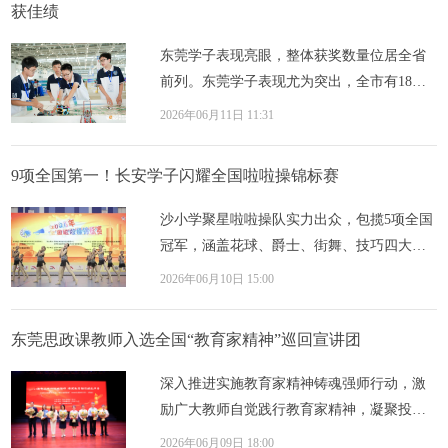
获佳绩
东莞学子表现亮眼，整体获奖数量位居全省
前列。东莞学子表现尤为突出，全市有18支
队伍获奖。未来，东莞市教育局将继续深耕
2026年06月11日 11:31
科创育...
9项全国第一！长安学子闪耀全国啦啦操锦标赛
沙小学聚星啦啦操队实力出众，包揽5项全国
冠军，涵盖花球、爵士、街舞、技巧四大项
目，其中大集体花球自选、街舞自选动作斩
2026年06月10日 15:00
获儿童...
东莞思政课教师入选全国“教育家精神”巡回宣讲团
深入推进实施教育家精神铸魂强师行动，激
励广大教师自觉践行教育家精神，凝聚投身
教育强国建设的强大合力，5月26日，教育部
2026年06月09日 18:00