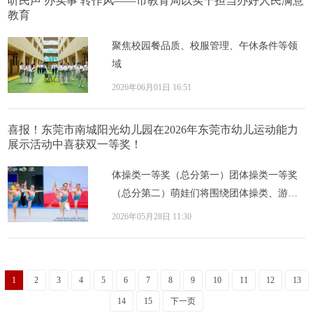
听民声 办实事 转作风——市教育局以实干担当办好人民满意
教育
聚焦校园餐品质、校服管理、午休条件等领
域
2026年06月01日 16:51
喜报！东莞市南城阳光幼儿园在2026年东莞市幼儿运动能力
展示活动中喜获双一等奖！
体操类一等奖（总分第一）团体操类一等奖
（总分第二）萌娃们将围绕团体操类、游戏
动作类和集体球类三大项目展开精彩角逐，
2026年05月28日 11:30
尽情挥...
1
2
3
4
5
6
7
8
9
10
11
12
13
14
15
下一页