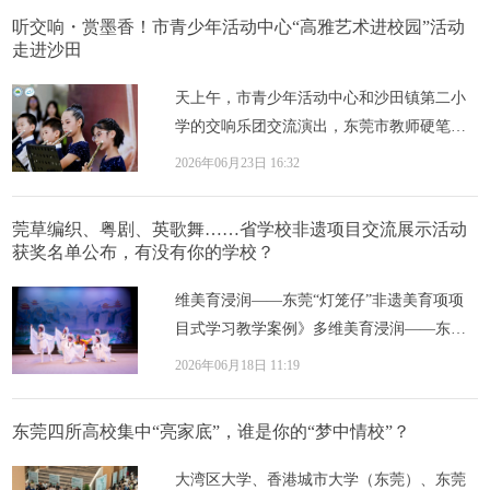
听交响・赏墨香！市青少年活动中心“高雅艺术进校园”活动
走进沙田
天上午，市青少年活动中心和沙田镇第二小
学的交响乐团交流演出，东莞市教师硬笔书
法获奖作品展、东莞市中小学生临书大赛获
2026年06月23日 16:32
奖作品...
莞草编织、粤剧、英歌舞……省学校非遗项目交流展示活动
获奖名单公布，有没有你的学校？
维美育浸润——东莞“灯笼仔”非遗美育项项
目式学习教学案例》多维美育浸润——东
莞“灯笼仔”非遗美育项项目式学习教学案
2026年06月18日 11:19
例》，...
东莞四所高校集中“亮家底”，谁是你的“梦中情校”？
大湾区大学、香港城市大学（东莞）、东莞