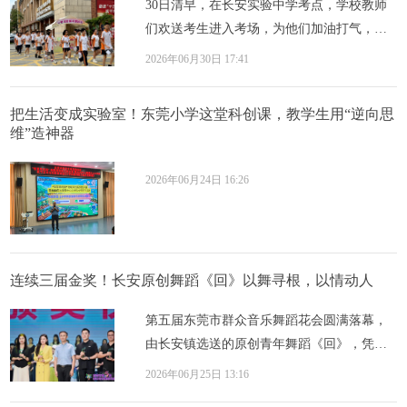
30日清早，在长安实验中学考点，学校教师
们欢送考生进入考场，为他们加油打气，祝
愿考生旗开得胜，努力取得好成绩。在长安
2026年06月30日 17:41
雅正学...
把生活变成实验室！东莞小学这堂科创课，教学生用“逆向思
维”造神器
2026年06月24日 16:26
连续三届金奖！长安原创舞蹈《回》以舞寻根，以情动人
第五届东莞市群众音乐舞蹈花会圆满落幕，
由长安镇选送的原创青年舞蹈《回》，凭借
精巧的编排、精湛的演绎与鲜明的艺术特
2026年06月25日 13:16
色，再度...