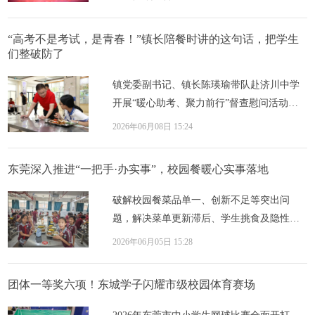
在京举...
“高考不是考试，是青春！”镇长陪餐时讲的这句话，把学生
们整破防了
镇党委副书记、镇长陈瑛瑜带队赴济川中学
开展“暖心助考、聚力前行”督查慰问活动。
逐项核查进货台账、入库验收等管理细节。
2026年06月08日 15:24
济川...
东莞深入推进“一把手·办实事”，校园餐暖心实事落地
破解校园餐菜品单一、创新不足等突出问
题，解决菜单更新滞后、学生挑食及隐性浪
费等痛点，万江街道教育管理中心主任苏伟
2026年06月05日 15:28
民牵头聚...
团体一等奖六项！东城学子闪耀市级校园体育赛场