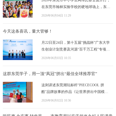
2026年东莞市中小学生网球比赛全面开打，
在东莞市翰林实验学校的硬地球场上，东城
街道小学生网球联队的孩子们经历三天的拉
2026年06月04日 11:29
锯战，...
今天这条喜讯，量大管够！
月22日至24日，第十五届“挑战杯”广东大学
生创业计划竞赛及河源“百千万工程”专项赛
圆满收官。莞工学子奋勇拼搏、尽显风采，
2026年06月03日 10:35
在...
这群东莞学子，用一顶“凤冠”拼出“最佳全球推荐官”
这则讲述东莞潮玩标杆“‌PIECECOOL 拼
酷”品牌故事的作品《让世界拼出中国模
样》，最终以立意、选品、剧本、编排、演
2026年06月02日 10:36
绎、AI场景...